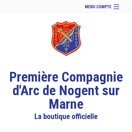
MENU COMPTE
Accueil
Site Web du club
Se connecter
Panier (
vide
)
Première Compagnie
d'Arc de Nogent sur
Marne
La boutique officielle