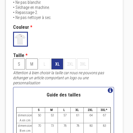
• Ne pas blanchir.
• Séchage en machine.
• Repassage-2.
• Ne pas nettoyer à sec.
Couleur
*
Taille
*
S
M
L
XL
2XL
3XL
Attention à bien choisir la taille car nous ne pouvons pas
échanger un article comportant un logo ou une
personnalisation
Guide des tailles
S
M
L
XL
2XL
3XL*
dimension
50
53
57
61
64
67
A en cm
dimension
70
73
76
78
80
83
B en cm