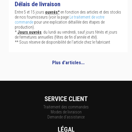
Délais de livraison
Entre 5 et 15 jours
ouvrés*
en fonction des articles et des stocks
de nos fournisseurs (voir la page
Le traitement de votre
commande
pour une explication détaillée des étapes de
production).
*
Jours ouvrés
: du lundi au vendredi, sauf jours fériés et jours
de fermetures annuelles (fêtes de fin d'année et été).
** Sous réserve de disponibilité de l'article chez le fabricant
Plus d'articles...
SERVICE CLIENT
Traitement des commandes
Modes de livraison
Demande d'assistance
LÉGAL