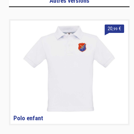
Autres versions
20
€
,99
Polo enfant